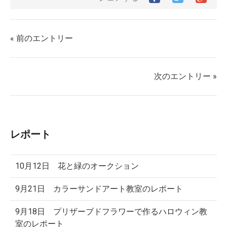
で
で
シ
シ
シ
ェ
ェ
ェ
ア
ア
ア
す
« 前のエントリー
す
す
る
る
る
次のエントリー »
レポート
10月12日 花と緑のオークション
9月21日 カラーサンドアート教室のレポート
9月18日 プリザーブドフラワーで作るハロウィン教
室のレポート