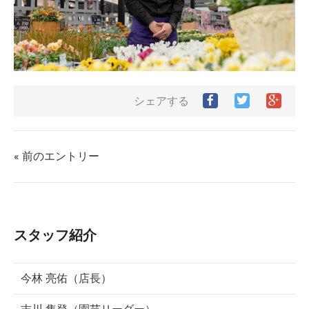
Facebook
Twitter
Goog
シェアする
で
で
シ
シ
シ
ェ
ェ
ェ
ア
ア
ア
す
« 前のエントリー
す
す
る
る
る
スタッフ紹介
今林 亮佑（店長）