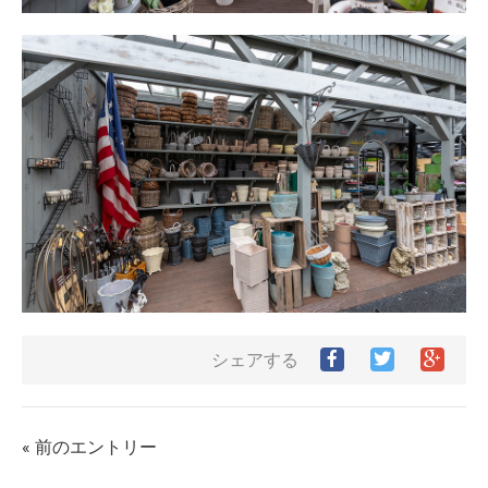
Facebook
Twitter
Goog
シェアする
で
で
シ
シ
シ
ェ
ェ
ェ
ア
ア
ア
す
« 前のエントリー
す
す
る
る
る