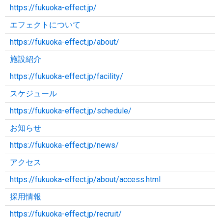
https://fukuoka-effect.jp/
エフェクトについて
https://fukuoka-effect.jp/about/
施設紹介
https://fukuoka-effect.jp/facility/
スケジュール
https://fukuoka-effect.jp/schedule/
お知らせ
https://fukuoka-effect.jp/news/
アクセス
https://fukuoka-effect.jp/about/access.html
採用情報
https://fukuoka-effect.jp/recruit/