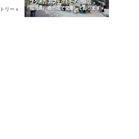
ェ
ア
ア
す
トリー »
す
る
る