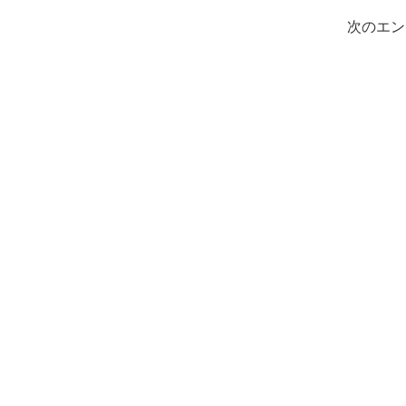
ェ
ア
次のエン
す
る