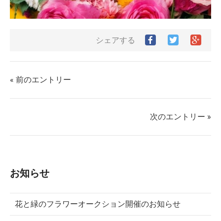
Facebook
Twitter
Goog
シェアする
で
で
シ
シ
シ
ェ
ェ
ェ
ア
ア
ア
す
« 前のエントリー
す
す
る
る
る
次のエントリー »
お知らせ
花と緑のフラワーオークション開催のお知らせ