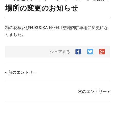
場所の変更のお知らせ
梅の花様及びFUKUOKA EFFECT敷地内駐車場に変更にな
りました。
Facebook
Twitter
Goog
シェアする
で
で
シ
シ
シ
ェ
ェ
ェ
ア
ア
ア
す
« 前のエントリー
す
す
る
る
る
次のエントリー »