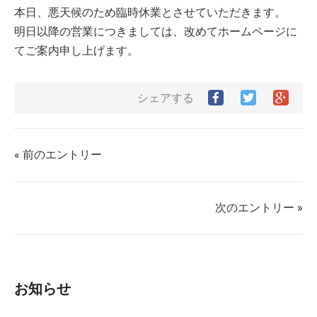
本日、悪天候のため臨時休業とさせていただきます。
明日以降の営業につきましては、改めてホームページに
てご案内申し上げます。
Facebook
Twitter
Goog
シェアする
で
で
シ
シ
シ
ェ
ェ
ェ
ア
ア
ア
す
« 前のエントリー
す
す
る
る
る
次のエントリー »
お知らせ